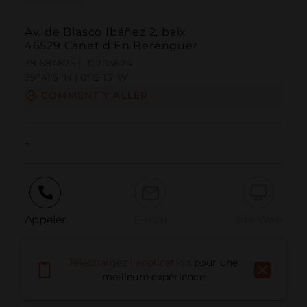
Av. de Blasco Ibáñez 2, baix
46529 Canet d'En Berenguer
39.684825 | -0.203624
39º41'5''N | 0º12'13''W
COMMENT Y ALLER
-
Appeler
E-mail
Site Web
Téléchargez l'application
pour une
Signaler un problème
meilleure expérience