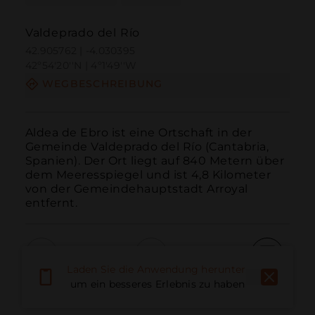
Valdeprado del Río
42.905762 | -4.030395
42º54'20''N | 4º1'49''W
WEGBESCHREIBUNG
Aldea de Ebro ist eine Ortschaft in der 
Gemeinde Valdeprado del Río (Cantabria, 
Spanien). Der Ort liegt auf 840 Metern über 
dem Meeresspiegel und ist 4,8 Kilometer 
von der Gemeindehauptstadt Arroyal 
entfernt.
Laden Sie die Anwendung herunter,
Anruf
E-Mail
Website
um ein besseres Erlebnis zu haben