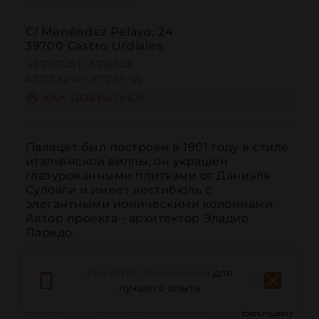
C/ Menéndez Pelayo, 24
39700 Castro-Urdiales
43.375725 | -3.216628
43º22'32''N | 3º12'59''W
КАК ДОБРАТЬСЯ
Палацет был построен в 1901 году в стиле 
итальянской виллы, он украшен 
глазурованными плитками от Даниэля 
Сулоаги и имеет вестибюль с 
элегантными ионическими колоннами. 
Автор проекта - архитектор Эладио 
Ларедо.
Скачайте приложение
для
лучшего опыта
Вызов
Электронная почта
Веб-сайт