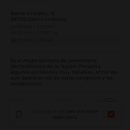
Barrio Urdiales, 16
39700 Castro-Urdiales
43.393298 | -3.225991
43º23'35''N | 3º13'33''W
CÓMO LLEGAR
Es el mejor ejemplo de cementerio 
decimonónico de la región. Presenta 
algunos panteones muy notables, entre los 
que destacan los de estilo neogótico y los 
modernistas.
Descarga la app
para una mejor
Llamar
Email
Sitio Web
experiencia