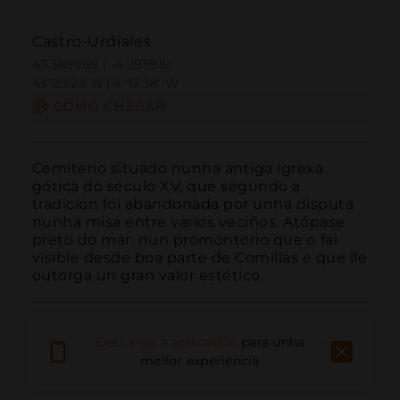
Castro-Urdiales
43.389969 | -4.293919
43º23'23''N | 4º17'38''W
COMO CHEGAR
Cemiterio situado nunha antiga igrexa 
gótica do século XV, que segundo a 
tradición foi abandonada por unha disputa 
nunha misa entre varios veciños. Atópase 
preto do mar, nun promontorio que o fai 
visible desde boa parte de Comillas e que lle 
outorga un gran valor estético.
Descarga a aplicación
para unha
mellor experiencia
Chamar
Correo electrónico
Sitio web