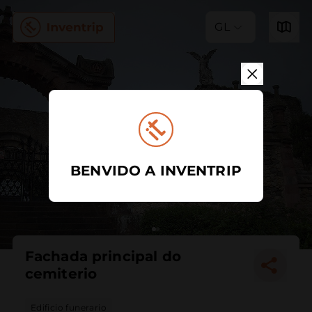
GL
BENVIDO A INVENTRIP
Fachada principal do
cemiterio
Edificio funerario