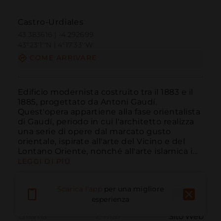
Castro-Urdiales
43.383616 | -4.292699
43º23'1''N | 4º17'33''W
COME ARRIVARE
Edificio modernista costruito tra il 1883 e il 
1885, progettato da Antoni Gaudí. 
Quest'opera appartiene alla fase orientalista 
di Gaudí, periodo in cui l'architetto realizza 
una serie di opere dal marcato gusto 
orientale, ispirate all'arte del Vicino e del 
Lontano Oriente, nonché all'arte islamica i...
LEGGI DI PIÙ
Scarica l'app
per una migliore
esperienza
Chiama
E-mail
Sito Web