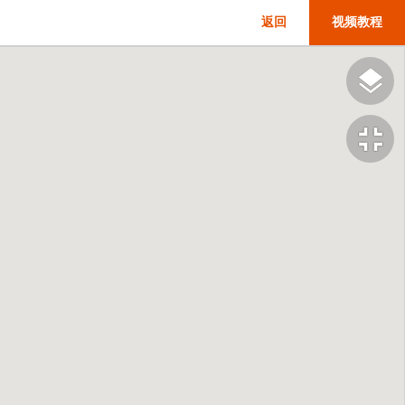
返回
视频教程
fullscreen_exit