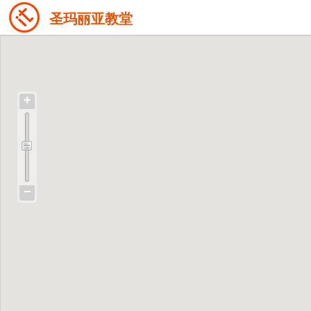
圣玛丽亚教堂
+
−