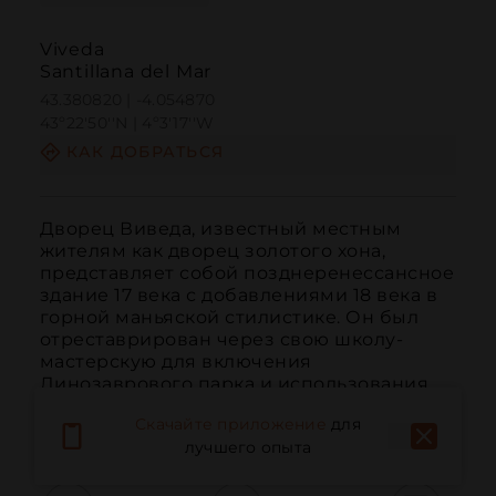
Viveda
Santillana del Mar
43.380820 | -4.054870
43º22'50''N | 4º3'17''W
КАК ДОБРАТЬСЯ
Дворец Виведа, известный местным 
жителям как дворец золотого хона, 
представляет собой позднеренессансное 
здание 17 века с добавлениями 18 века в 
горной маньяской стилистике. Он был 
отреставрирован через свою школу-
мастерскую для включения 
Динозаврового парка и использования 
его для культурных меропр...
Скачайте приложение
для
ЧИТАТЬ ДАЛЬШЕ
лучшего опыта