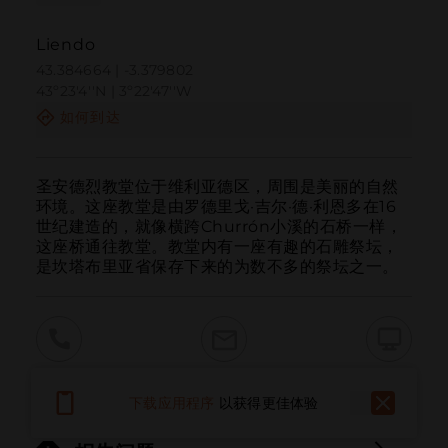
Liendo
43.384664 | -3.379802
43º23'4''N | 3º22'47''W
如何到达
圣安德烈教堂位于维利亚德区，周围是美丽的自然
环境。这座教堂是由罗德里戈·吉尔·德·利恩多在16
世纪建造的，就像横跨Churrón小溪的石桥一样，
这座桥通往教堂。教堂内有一座有趣的石雕祭坛，
是坎塔布里亚省保存下来的为数不多的祭坛之一。
呼叫
电子邮件
网站
下载应用程序
以获得更佳体验