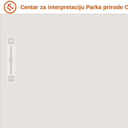
Centar za interpretaciju Parka prirode
+
−