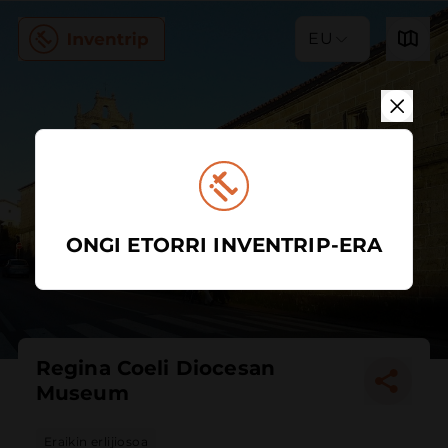
EU
ONGI ETORRI INVENTRIP-ERA
Regina Coeli Diocesan
Museum
Eraikin erlijiosoa