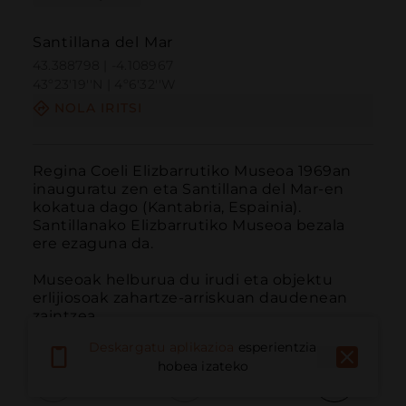
Santillana del Mar
43.388798 | -4.108967
43º23'19''N | 4º6'32''W
NOLA IRITSI
Regina Coeli Elizbarrutiko Museoa 1969an 
inauguratu zen eta Santillana del Mar-en 
kokatua dago (Kantabria, Espainia). 
Santillanako Elizbarrutiko Museoa bezala 
ere ezaguna da.

Museoak helburua du irudi eta objektu 
erlijiosoak zahartze-arriskuan daudenean 
zaintzea.
Deskargatu aplikazioa
esperientzia
hobea izateko