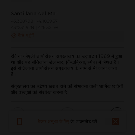
Santillana del Mar
43.388798 | -4.108967
43º23'19''N | 4º6'32''W
कैसे पहुंचें
रेजिना कोएली डायोसेसन संग्रहालय का उद्घाटन 1969 में हुआ 
था और यह संतिलाना डेल मार, (कैंटाब्रिया, स्पेन) में स्थित है। 
इसे संतिलाना डायोसेसन संग्रहालय के नाम से भी जाना जाता 
है।

संग्रहालय का उद्देश्य खराब होने की संभावना वाली धार्मिक छवियों 
और वस्तुओं को संरक्षित करना है।
बेहतर अनुभव के लिए
ऐप डाउनलोड करें
बुलाना
ईमेल
वेबसाइट