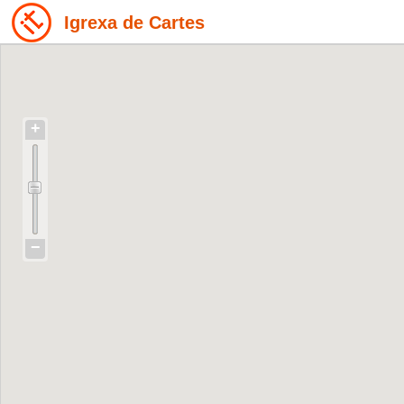
Igrexa de Cartes
+
−