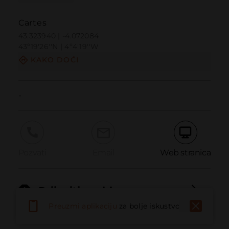
Cartes
43.323940 | -4.072084
43º19'26''N | 4º4'19''W
KAKO DOĆI
-
Pozvati
Email
Web stranica
Prijaviti problem
Preuzmi aplikaciju
za bolje iskustvo