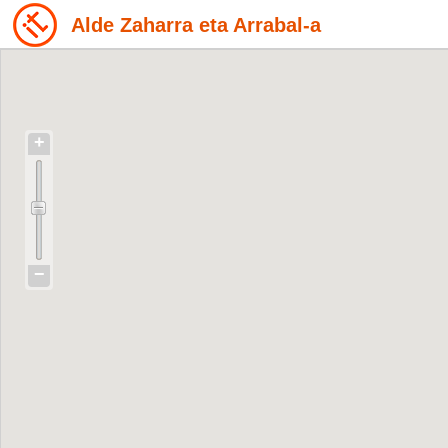
Alde Zaharra eta Arrabal-a
+
−