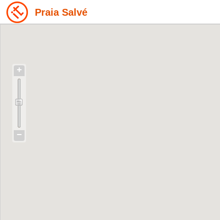
Praia Salvé
+
−