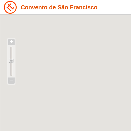
Convento de São Francisco
+
−