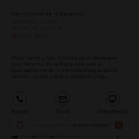
San Vicente de la Barquera
43.398583 | -4.358137
43º23'54''N | 4º21'29''W
KAKO DOĆI
Plaža Gerra u San Vicente de la Barquera 
(San Vicente de la Barquera) vrlo je 
popularna među surferima zbog snažnih 
valova i vjetrova koji je karakteriziraju.
Pozvati
Email
Web stranica
Preuzmi aplikaciju
za bolje iskustvo
Prijaviti problem