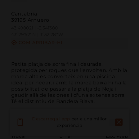
Cantabria
39195 Arnuero
43.498021 | -3.541380
43º29'52''N | 3º32'28''W
COM ARRIBAR-HI
Petita platja de sorra fina i daurada, 
protegida per roques que l'envolten. Amb la 
marea alta es converteix en una piscina 
ideal per nedar, i amb la marea baixa hi ha la 
possibilitat de passar a la platja de Noja i 
gaudir allà de les ones i d'una extensa sorra. 
Té el distintiu de Bandera Blava.
Descarrega l'app
per a una millor
experiència
Trucar
Email
Lloc Web