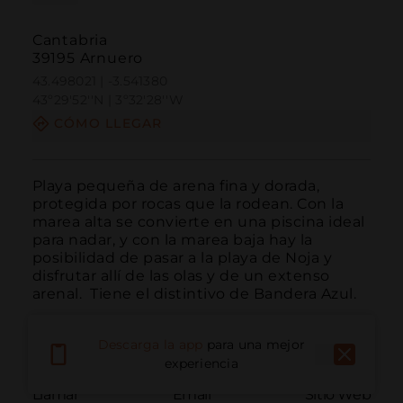
Cantabria
39195 Arnuero
43.498021 | -3.541380
43º29'52''N | 3º32'28''W
CÓMO LLEGAR
Playa pequeña de arena fina y dorada, 
protegida por rocas que la rodean. Con la 
marea alta se convierte en una piscina ideal 
para nadar, y con la marea baja hay la 
posibilidad de pasar a la playa de Noja y 
disfrutar allí de las olas y de un extenso 
arenal.  Tiene el distintivo de Bandera Azul.
Descarga la app
para una mejor
experiencia
Llamar
Email
Sitio Web