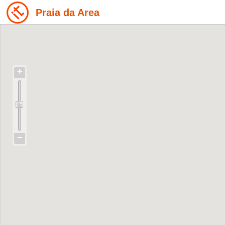
Praia da Area
+
−