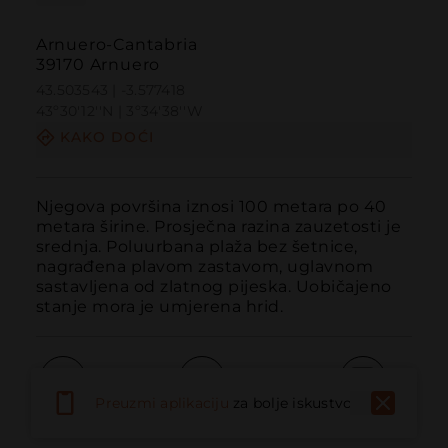
Arnuero-Cantabria
39170 Arnuero
43.503543 | -3.577418
43º30'12''N | 3º34'38''W
KAKO DOĆI
Njegova površina iznosi 100 metara po 40 
metara širine. Prosječna razina zauzetosti je 
srednja. Poluurbana plaža bez šetnice, 
nagrađena plavom zastavom, uglavnom 
sastavljena od zlatnog pijeska. Uobičajeno 
stanje mora je umjerena hrid.
Preuzmi aplikaciju
za bolje iskustvo
Pozvati
Email
Web stranica