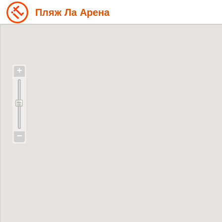
Пляж Ла Арена
+
−