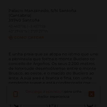
Palacio Manzanedo, S/N Santoña
(Cantabria)
39740 Santoña
43.462776 | -3.457759
43º27'45''N | 3º27'27''W
COMO CHEGAR
É unha praia que se atopa no istmo que une 
a península que forma o monte Buciero co 
concello de Argoños. Os seus 2.200 metros 
de lonxitude desenvólvense entre o monte 
Brusco, ao oeste, e o macizo do Buciero ao 
leste. A súa area é branca e fina, ten unha 
pendente suave e está condecorada coa 
Bandeira...
LER MÁIS
Descarga a aplicación
para unha
mellor experiencia