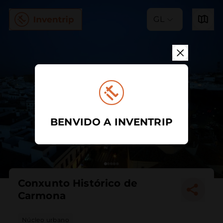
GL
BENVIDO A INVENTRIP
Conxunto Histórico de
Carmona
Núcleo urbano