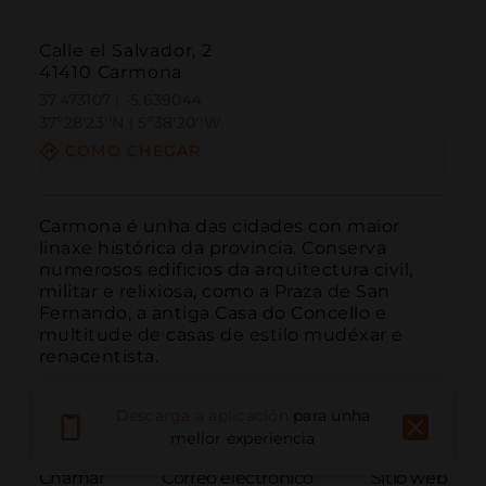
Calle el Salvador, 2
41410 Carmona
37.473107 | -5.639044
37º28'23''N | 5º38'20''W
COMO CHEGAR
Carmona é unha das cidades con maior 
linaxe histórica da provincia. Conserva 
numerosos edificios da arquitectura civil, 
militar e relixiosa, como a Praza de San 
Fernando, a antiga Casa do Concello e 
multitude de casas de estilo mudéxar e 
renacentista.
Descarga a aplicación
para unha
mellor experiencia
Chamar
Correo electrónico
Sitio web