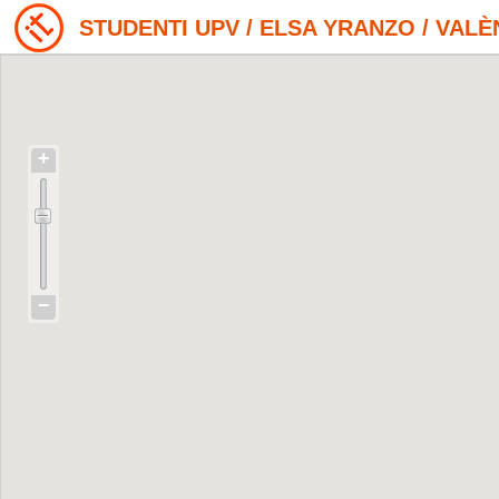
STUDENTI UPV / ELSA YRANZO / VALÈN
+
−