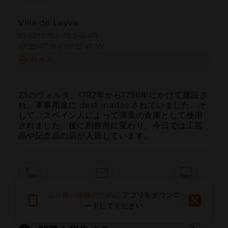
Villa de Leyva
10.429975 | -75.546471
10º25'47''N | 75º32'47''W
行き方
23のヴォルタ、1792年から1796年にかけて建設さ
れ、軍事用途に dest inadas されていました。そ
して、スペイン人によって弾薬の倉庫として使用
されました。後に刑務所に変わり、今日では工芸
品や記念品の店が入居しています。
呼ぶ
電子メール
ウェブサイト
より良い体験のために
アプリをダウンロ
ードしてください