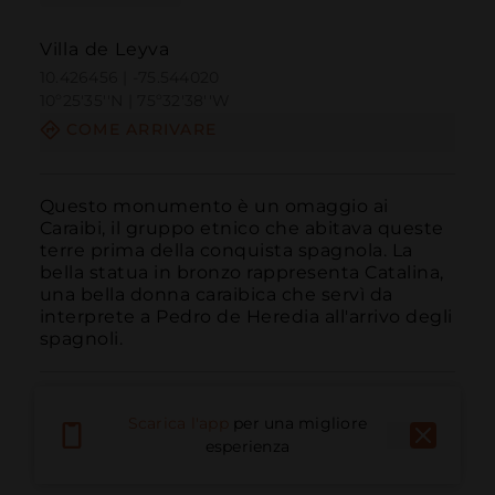
Villa de Leyva
10.426456 | -75.544020
10º25'35''N | 75º32'38''W
COME ARRIVARE
Questo monumento è un omaggio ai 
Caraibi, il gruppo etnico che abitava queste 
terre prima della conquista spagnola. La 
bella statua in bronzo rappresenta Catalina, 
una bella donna caraibica che servì da 
interprete a Pedro de Heredia all'arrivo degli 
spagnoli.
Scarica l'app
per una migliore
esperienza
Chiama
E-mail
Sito Web