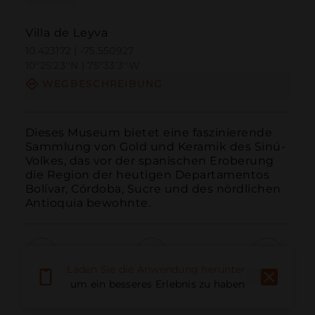
Villa de Leyva
10.423172 | -75.550927
10º25'23''N | 75º33'3''W
WEGBESCHREIBUNG
Dieses Museum bietet eine faszinierende 
Sammlung von Gold und Keramik des Sinú-
Volkes, das vor der spanischen Eroberung 
die Region der heutigen Departamentos 
Bolívar, Córdoba, Sucre und des nördlichen 
Antioquia bewohnte.
Laden Sie die Anwendung herunter,
Anruf
E-Mail
Website
um ein besseres Erlebnis zu haben