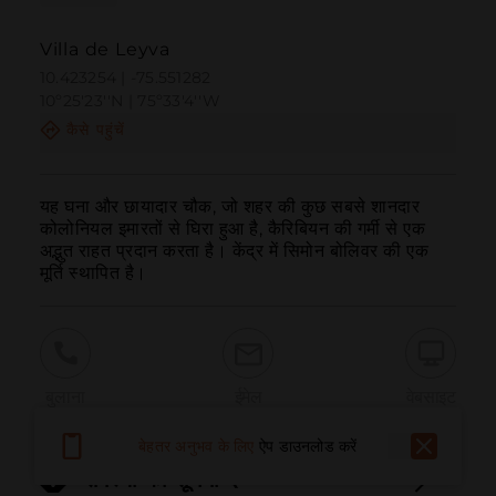
Villa de Leyva
10.423254 | -75.551282
10º25'23''N | 75º33'4''W
कैसे पहुंचें
यह घना और छायादार चौक, जो शहर की कुछ सबसे शानदार 
कोलोनियल इमारतों से घिरा हुआ है, कैरिबियन की गर्मी से एक 
अद्भुत राहत प्रदान करता है। केंद्र में सिमोन बोलिवर की एक 
मूर्ति स्थापित है।
बुलाना
ईमेल
वेबसाइट
बेहतर अनुभव के लिए
ऐप डाउनलोड करें
समस्या की सूचना दें