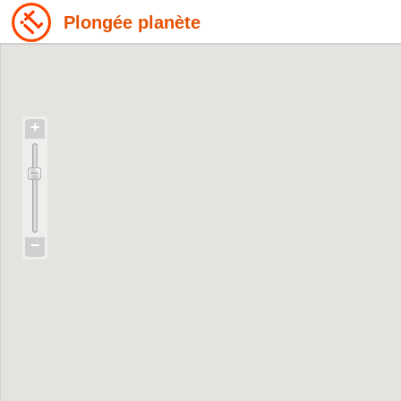
Plongée planète
+
−