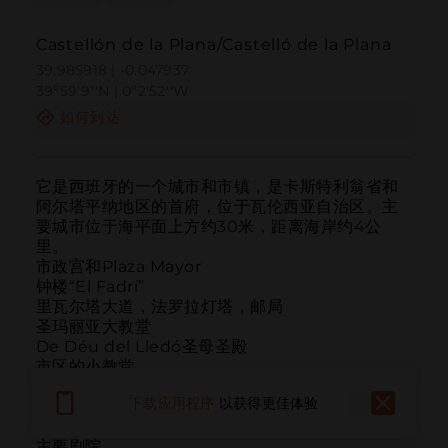
Castellón de la Plana/Castelló de la Plana
39.985918 | -0.047937
39º59'9''N | 0º2'52''W
如何到达
它是西班牙的一个城市和市镇，是卡斯特利翁省和
阿尔塔平纳地区的首府，位于瓦伦西亚自治区。主
要城市位于海平面上方约30米，距离海岸约4公
里。

市政宫和Plaza Mayor

钟楼“El Fadrí”

里瓦尔塔大道，法罗拉灯塔，邮局

圣玛丽亚大教堂

De Déu del Lledó圣母圣殿

市区的小教堂

古老的赌场大楼

下载应用程序
以获得更佳体验
Auditori i Palau de Congressos

卡尔洛斯城墙遗迹

主要剧院
