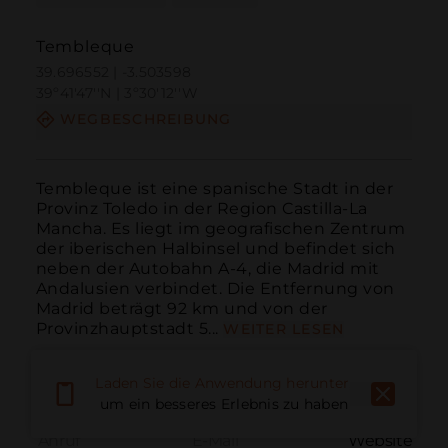
Tembleque
39.696552 | -3.503598
39º41'47''N | 3º30'12''W
WEGBESCHREIBUNG
Tembleque ist eine spanische Stadt in der 
Provinz Toledo in der Region Castilla-La 
Mancha. Es liegt im geografischen Zentrum 
der iberischen Halbinsel und befindet sich 
neben der Autobahn A-4, die Madrid mit 
Andalusien verbindet. Die Entfernung von 
Madrid beträgt 92 km und von der 
Provinzhauptstadt 5...
WEITER LESEN
Laden Sie die Anwendung herunter,
um ein besseres Erlebnis zu haben
Anruf
E-Mail
Website