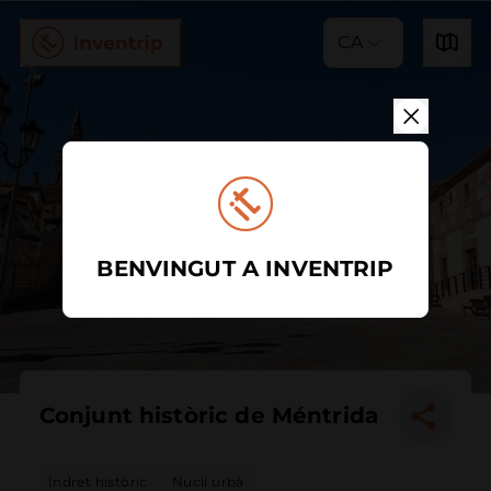
CA
BENVINGUT A INVENTRIP
Conjunt històric de Méntrida
Indret històric
Nucli urbà