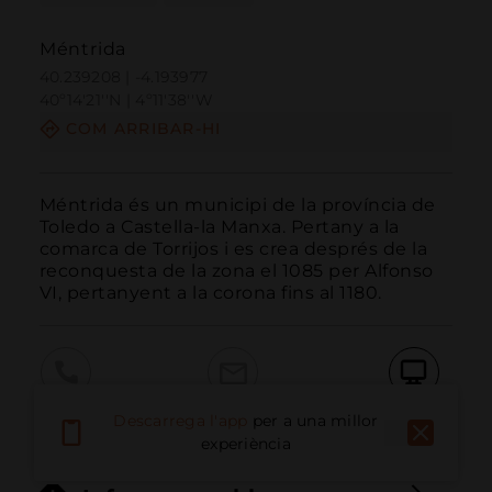
Méntrida
40.239208 | -4.193977
40º14'21''N | 4º11'38''W
COM ARRIBAR-HI
Méntrida és un municipi de la província de 
Toledo a Castella-la Manxa. Pertany a la 
comarca de Torrijos i es crea després de la 
reconquesta de la zona el 1085 per Alfonso 
VI, pertanyent a la corona fins al 1180.
Trucar
Email
Lloc Web
Descarrega l'app
per a una millor
experiència