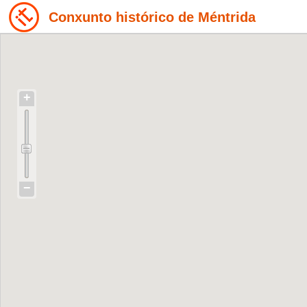
Conxunto histórico de Méntrida
+
−