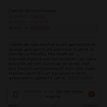
Castillo de Garcimuñoz
39.661052 | -2.382762
39º39'39''N | 2º22'57''W
HOE TE BEREIKEN
Castillo de Garcimuñoz is een gemeente in 
Spanje, gelegen in de provincie Cuenca, in 
Castilla-La Mancha. Het heeft de 
eigenaardigheid van het bezitten van twee 
kastelen, de een bovenop de ander. Het 
ene kasteel werd bewoond door Don Juan 
Manuel vanaf 1312 en het andere werd 
gebouwd in opdracht van d...
MEER LEZEN
Download de app
voor een betere
ervaring
Bellen
E-mail
Website