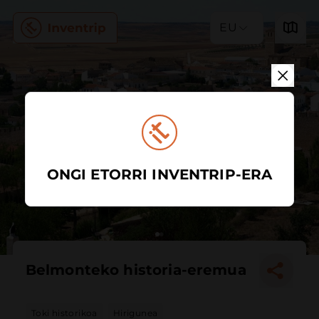
EU
ONGI ETORRI INVENTRIP-ERA
Belmonteko historia-eremua
Toki historikoa
Hirigunea