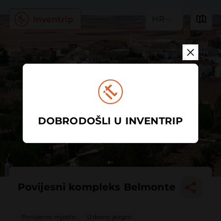
HR
DOBRODOŠLI U INVENTRIP
Povijesni kompleks Belmonte
Povijesno mjesto
Urbano jezgro