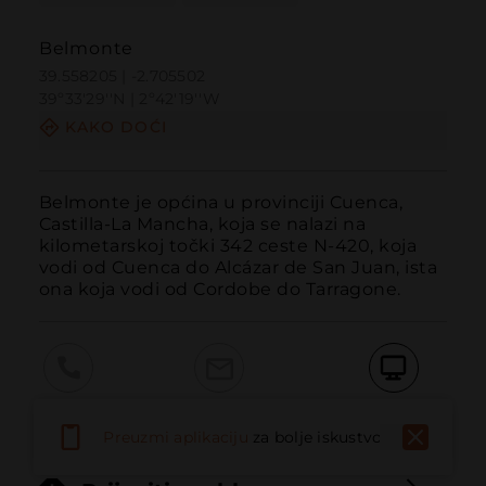
Belmonte
39.558205 | -2.705502
39º33'29''N | 2º42'19''W
KAKO DOĆI
Belmonte je općina u provinciji Cuenca, 
Castilla-La Mancha, koja se nalazi na 
kilometarskoj točki 342 ceste N-420, koja 
vodi od Cuenca do Alcázar de San Juan, ista 
ona koja vodi od Cordobe do Tarragone.
Pozvati
Email
Web stranica
Preuzmi aplikaciju
za bolje iskustvo