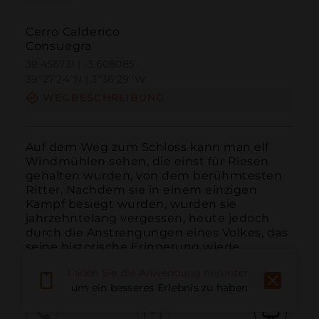
Cerro Calderico
Consuegra
39.456731 | -3.608085
39º27'24''N | 3º36'29''W
WEGBESCHREIBUNG
Auf dem Weg zum Schloss kann man elf 
Windmühlen sehen, die einst für Riesen 
gehalten wurden, von dem berühmtesten 
Ritter. Nachdem sie in einem einzigen 
Kampf besiegt wurden, wurden sie 
jahrzehntelang vergessen, heute jedoch 
durch die Anstrengungen eines Volkes, das 
seine historische Erinnerung wiede...
WEITER LESEN
Laden Sie die Anwendung herunter,
um ein besseres Erlebnis zu haben