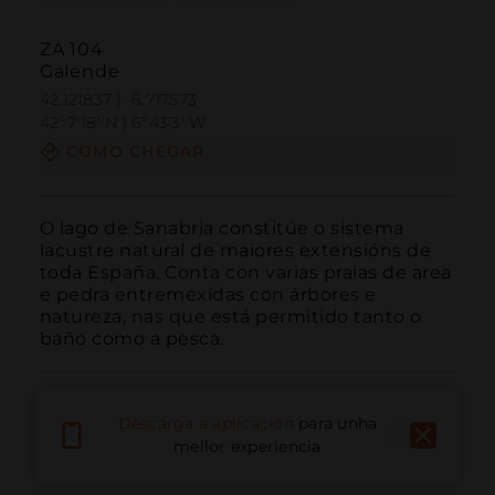
ZA 104
Galende
42.121837 | -6.717573
42º7'18''N | 6º43'3''W
COMO CHEGAR
O lago de Sanabria constitúe o sistema 
lacustre natural de maiores extensións de 
toda España. Conta con varias praias de area 
e pedra entremexidas con árbores e 
natureza, nas que está permitido tanto o 
baño como a pesca.
Descarga a aplicación
para unha
mellor experiencia
Chamar
Correo electrónico
Sitio web