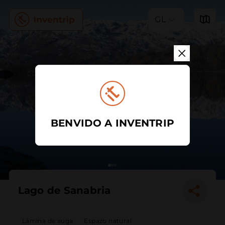
GL
BENVIDO A INVENTRIP
Lago de Sanabria
Lámina de auga
Espazo natural