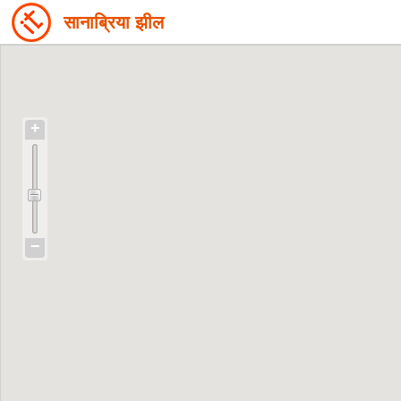
सानाब्रिया झील
+
−