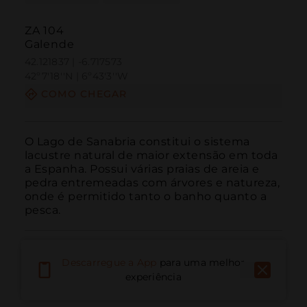
ZA 104
Galende
42.121837 | -6.717573
42º7'18''N | 6º43'3''W
COMO CHEGAR
O Lago de Sanabria constitui o sistema 
lacustre natural de maior extensão em toda 
a Espanha. Possui várias praias de areia e 
pedra entremeadas com árvores e natureza, 
onde é permitido tanto o banho quanto a 
pesca.
Descarregue a App
para uma melhor
experiência
Ligar
E-mail
Site