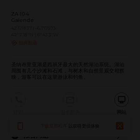
ZA 104
Galende
42.121837 | -6.717573
42º7'18''N | 6º43'3''W
如何到达
圣纳布里亚湖是西班牙最大的天然湖泊系统。湖泊
周围有几个沙滩和石滩，与树木和自然景观交相辉
映，游客可以在这里游泳和钓鱼。
呼叫
电子邮件
网站
下载应用程序
以获得更佳体验
报告问题