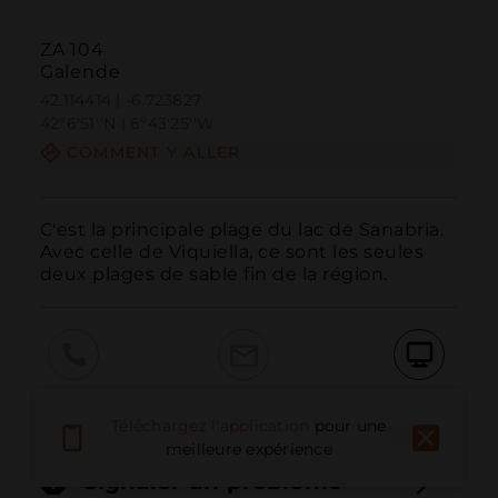
ZA 104
Galende
42.114414 | -6.723827
42º6'51''N | 6º43'25''W
COMMENT Y ALLER
C'est la principale plage du lac de Sanabria. 
Avec celle de Viquiella, ce sont les seules 
deux plages de sable fin de la région.
Appeler
E-mail
Site Web
Téléchargez l'application
pour une
meilleure expérience
Signaler un problème