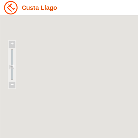
Custa Llago
+
−