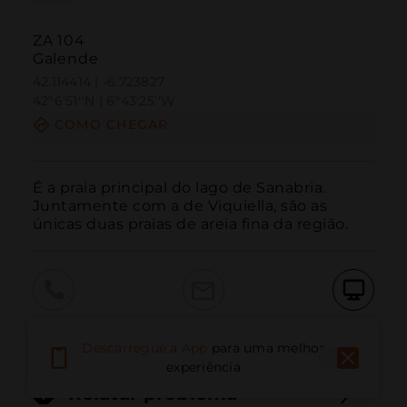
ZA 104
Galende
42.114414 | -6.723827
42º6'51''N | 6º43'25''W
COMO CHEGAR
É a praia principal do lago de Sanabria. 
Juntamente com a de Viquiella, são as 
únicas duas praias de areia fina da região.
Ligar
E-mail
Site
Descarregue a App
para uma melhor
experiência
Relatar problema