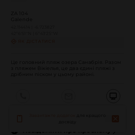
ZA 104
Galende
42.114414 | -6.723827
42º6'51''N | 6º43'25''W
ЯК ДІСТАТИСЯ
Це головний пляж озера Санабрія. Разом 
з пляжем Вікіелья, це два єдині пляжі з 
дрібним піском у цьому районі.
Дзвонити
Електронна пошта
Веб-сайт
Завантажте додаток
для кращого
досвіду
Повідомити про проблему