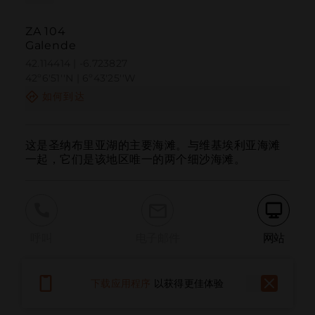
ZA 104
Galende
42.114414 | -6.723827
42º6'51''N | 6º43'25''W
如何到达
这是圣纳布里亚湖的主要海滩。与维基埃利亚海滩
一起，它们是该地区唯一的两个细沙海滩。
呼叫
电子邮件
网站
下载应用程序
以获得更佳体验
报告问题