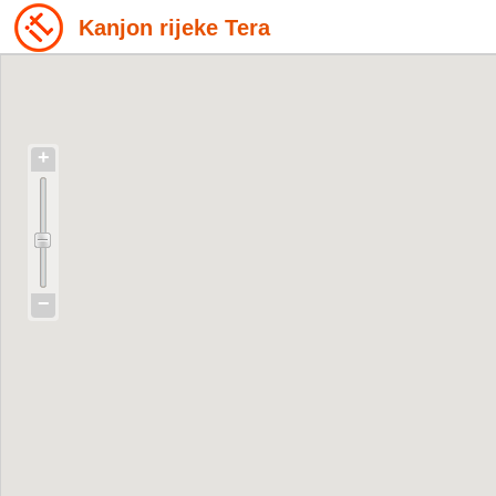
Kanjon rijeke Tera
+
−