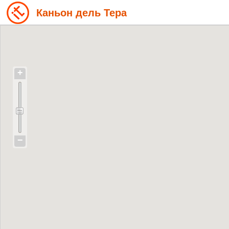
Каньон дель Тера
+
−